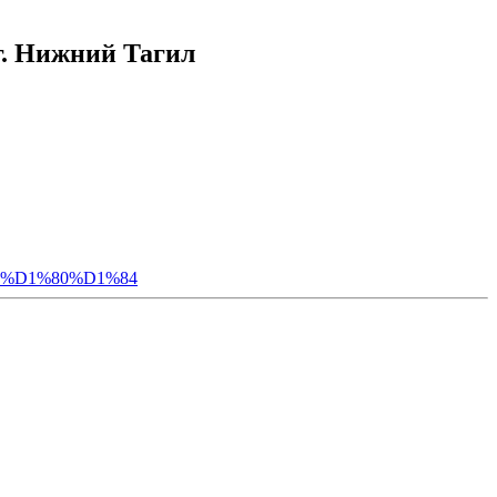
г. Нижний Тагил
%D1%80%D1%84