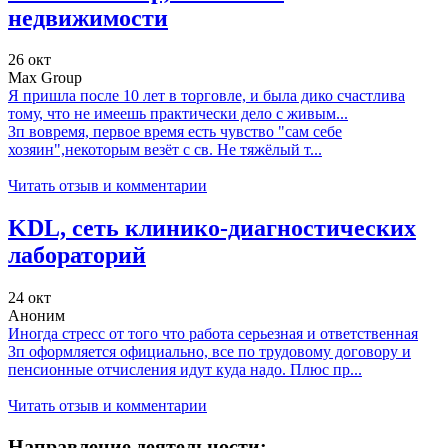
недвижимости
26 окт
Max Group
Я пришла после 10 лет в торговле, и была дико счастлива
тому, что не имеешь практически дело с живым...
Зп вовремя, первое время есть чувство "сам себе
хозяин",некоторым везёт с св. Не тяжёлый т...
Читать отзыв и комментарии
KDL, сеть клинико-диагностических
лабораторий
24 окт
Аноним
Иногда стресс от того что работа серьезная и ответственная
Зп оформляется официально, все по трудовому договору и
пенсионные отчисления идут куда надо. Плюс пр...
Читать отзыв и комментарии
Направление деятельности: