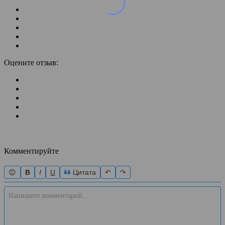
Оцените отзыв:
Комментируйте
😊
B
I
U
Цитата
↶
↷