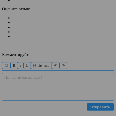
Оцените отзыв:
Комментируйте
😊
B
I
U
Цитата
↶
↷
Отправить