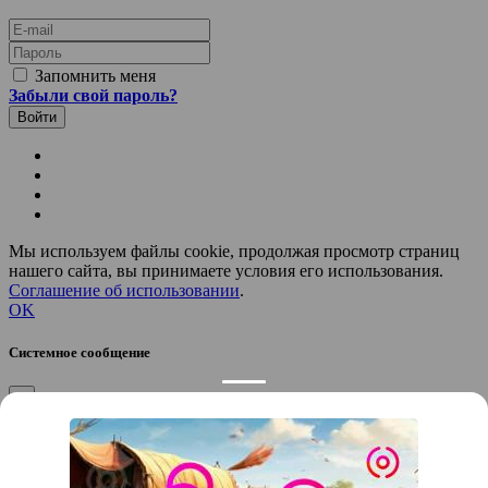
E-mail
Пароль
Запомнить меня
Забыли свой пароль?
Мы используем файлы cookie, продолжая просмотр страниц
нашего сайта, вы принимаете условия его использования.
Соглашение об использовании
.
OK
Системное сообщение
×
Закрыть
Подтверждение компании