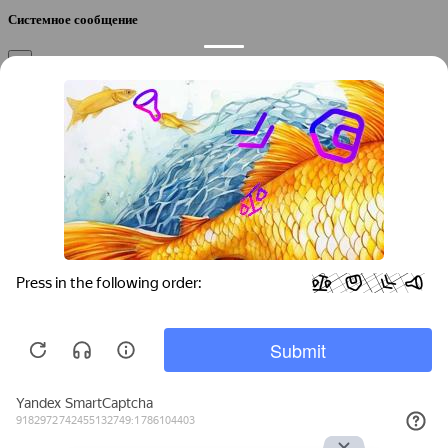
Системное сообщение
×
Закрыть
Подтверждение компании
×
Если вы директор, руководитель или официальный
представитель компании “
”, вы можете привязать компанию к
своему аккаунту, чтобы получать уведомления и
редактировать контакты.
Вы желаете привязать эту компанию к своему аккаунту?
/
Да
Нет
Укажите город, который требуется найти:
Начните вводить название города, а мы подскажем