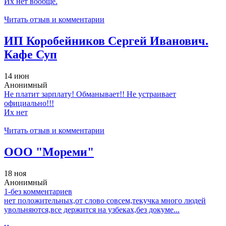
Их нет вообще.
Читать отзыв и комментарии
ИП Коробейников Сергей Иванович.
Кафе Суп
14 июн
Анонимный
Не платит зарплату! Обманывает!! Не устраивает
официально!!!
Их нет
Читать отзыв и комментарии
ООО "Мореми"
18 ноя
Анонимный
1-без комментариев
нет положительных,от слово совсем,текучка много людей
увольняются,все держится на узбеках,без докуме...