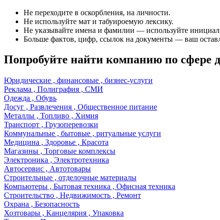
Не переходите в оскорбления, на личности.
Не используйте мат и табуироемую лексику.
Не указывайте имена и фамилии — используйте инициал
Больше фактов, цифр, ссылок на документы — ваш оставл
Попробуйте найти компанию по сфере 
Юридические , финансовые , бизнес-услуги
Реклама , Полиграфия , СМИ
Одежда , Обувь
Досуг , Развлечения , Общественное питание
Металлы , Топливо , Химия
Транспорт , Грузоперевозки
Коммунальные , бытовые , ритуальные услуги
Медицина , Здоровье , Красота
Магазины , Торговые комплексы
Электроника , Электротехника
Автосервис , Автотовары
Строительные , отделочные материалы
Компьютеры , Бытовая техника , Офисная техника
Строительство , Недвижимость , Ремонт
Охрана , Безопасность
Хозтовары , Канцелярия , Упаковка