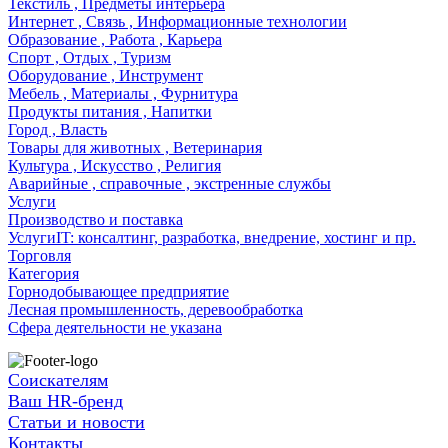
Текстиль , Предметы интерьера
Интернет , Связь , Информационные технологии
Образование , Работа , Карьера
Спорт , Отдых , Туризм
Оборудование , Инструмент
Мебель , Материалы , Фурнитура
Продукты питания , Напитки
Город , Власть
Товары для животных , Ветеринария
Культура , Искусство , Религия
Аварийные , справочные , экстренные службы
Услуги
Производство и поставка
УслугиIT: консалтинг, разработка, внедрение, хостинг и пр.
Торговля
Категория
Горнодобывающее предприятие
Лесная промышленность, деревообработка
Сфера деятельности не указана
Соискателям
Ваш HR-бренд
Статьи и новости
Контакты