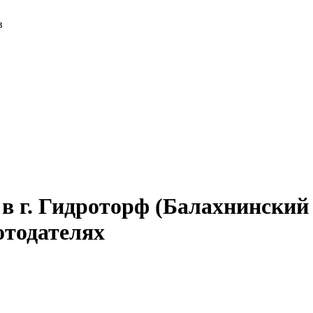
в
в г. Гидроторф (Балахнински
отодателях