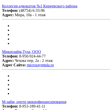
Коллегия адвокатов №1 Киреевского района
Телефон:
(48754) 6-33-96
Адрес:
Мира, 10а - 1 этаж
Микрозайм-Тула, ООО
Телефон:
8-950-924-44-77
Адрес:
Чехова пер, 2а - 2 этаж
Адрес Сайта:
microzaymtula.ru
М-займ, центр микрофинансирования
Телефон:
8-953-189-41-11