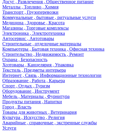
Досуг , Развлечения , Общественное питание
Металлы , Топливо , Химия
Транспорт , Грузоперевозки
Коммунальные , бытовые , ритуальные услуги
Медицина , Здоровье , Красота
Магазины , Торговые комплексы
Электроника , Электротехника
Автосервис , Автотовары
Строительные , отделочные материалы
Компьютеры , Бытовая техника , Офисная техника
Строительство , Недвижимость , Ремонт
Охрана , Безопасность
Хозтовары , Канцелярия , Упаковка
Текстиль , Предметы интерьера
Интернет , Связь , Информационные технологии
Образование , Работа , Карьера
Спорт , Отдых , Туризм
Оборудование , Инструмент
Мебель , Материалы , Фурнитура
Продукты питания , Напитки
Город , Власть
Товары для животных , Ветеринария
Культура , Искусство , Религия
Аварийные , справочные , экстренные службы
Услуги