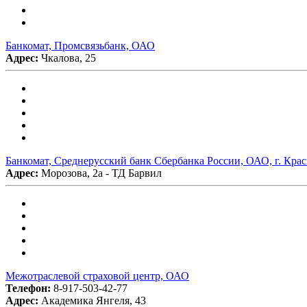
Банкомат, Промсвязьбанк, ОАО
Адрес:
Чкалова, 25
Банкомат, Среднерусский банк Сбербанка России, ОАО, г. Кра
Адрес:
Морозова, 2а - ТД Барвил
Межотраслевой страховой центр, ОАО
Телефон:
8-917-503-42-77
Адрес:
Академика Янгеля, 43