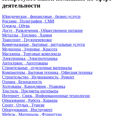
деятельности
Юридические , финансовые , бизнес-услуги
Реклама , Полиграфия , СМИ
Одежда , Обувь
Досуг , Развлечения , Общественное питание
Металлы , Топливо , Химия
Транспорт , Грузоперевозки
Коммунальные , бытовые , ритуальные услуги
Медицина , Здоровье , Красота
Магазины , Торговые комплексы
Электроника , Электротехника
Автосервис , Автотовары
Строительные , отделочные материалы
Компьютеры , Бытовая техника , Офисная техника
Строительство , Недвижимость , Ремонт
Охрана , Безопасность
Хозтовары , Канцелярия , Упаковка
Текстиль , Предметы интерьера
Интернет , Связь , Информационные технологии
Образование , Работа , Карьера
Спорт , Отдых , Туризм
Оборудование , Инструмент
Мебель , Материалы , Фурнитура