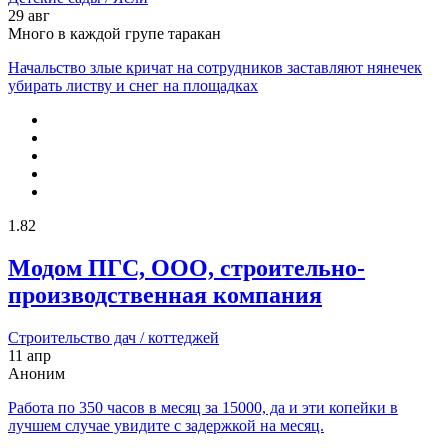
29 авг
Много в каждой групе таракан
Начальство злые кричат на сотрудников заставляют нянечек
убирать листву и снег на площадках
1.82
Модом ПГС, ООО, строительно-
производственная компания
Строительство дач / коттеджей
11 апр
Аноним
Работа по 350 часов в месяц за 15000, да и эти копейки в
лучшем случае увидите с задержкой на месяц.