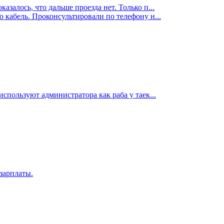
залось, что дальше проезда нет. Только п...
 кабель. Проконсультировали по телефону н...
спользуют администратора как раба у таек...
зарплаты.