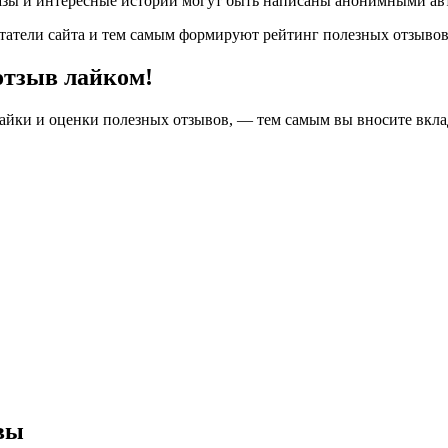
азы и интересные истории могут быть написаны анонимными авт
татели сайта и тем самым формируют рейтинг полезных отзыво
отзыв лайком!
лайки и оценки полезных отзывов, — тем самым вы вносите вкл
вы