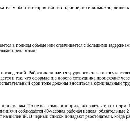
кателям обойти неприятности стороной, но и возможно, лишить
вается в полном объёме или оплачивается с большими задержкам
зными предлогами.
 последствий. Работник лишается трудового стажа и государств
тся и так, что оформление нового сотрудника происходит через 
испытательный срок тоже должны вноситься в официальный труд
 или сменам. Но не все компании придерживаются таких норм. Н
мпаниями соблюдается 40-часовая рабочая неделя, обязательные 2
ает начислений. В черный список попадают работодатели, когда 