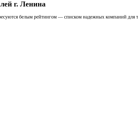
елей
г. Ленина
ересуются белым рейтингом — списком надежных компаний для т