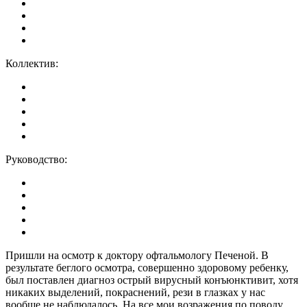
Коллектив:
Руководство:
Пришли на осмотр к доктору офтальмологу Печеной. В
результате беглого осмотра, совершенно здоровому ребенку,
был поставлен диагноз острый вирусный конъюнктивит, хотя
никаких выделений, покраснений, рези в глазках у нас
вообще не наблюдалось. На все мои возражения по поводу