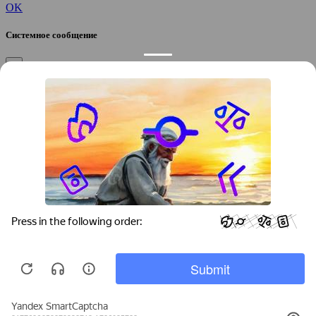
OK
Системное сообщение
×
Закрыть
Подтверждение компании
×
Если вы директор, руководитель или официальный
представитель компании “
”, вы можете привязать компанию к
своему аккаунту, чтобы получать уведомления и
редактировать контакты.
Вы желаете привязать эту компанию к своему аккаунту?
/
Да
Нет
Укажите город, который требуется найти: