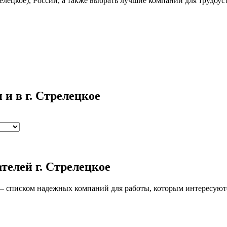
елецкое), России, а также выбрать лучшие компании для трудоус
и и
в г. Стрелецкое
ателей
г. Стрелецкое
— списком надежных компаний для работы, которым интересуютс