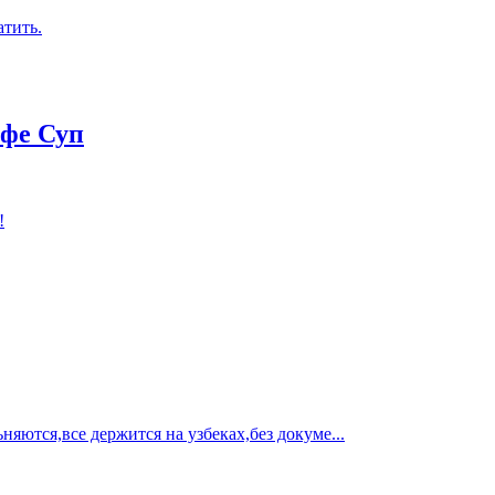
атить.
афе Суп
!
яются,все держится на узбеках,без докуме...