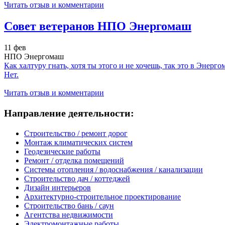
Читать отзыв и комментарии
Совет ветеранов НПО Энергомаш
11 фев
НПО Энергомаш
Как халтуру гнать, хотя ты этого и не хочешь, так это в Энерго
Нет.
Читать отзыв и комментарии
Направление деятельности:
Строительство / ремонт дорог
Монтаж климатических систем
Геодезические работы
Ремонт / отделка помещений
Системы отопления / водоснабжения / канализации
Строительство дач / коттеджей
Дизайн интерьеров
Архитектурно-строительное проектирование
Строительство бань / саун
Агентства недвижимости
Электромонтажные работы