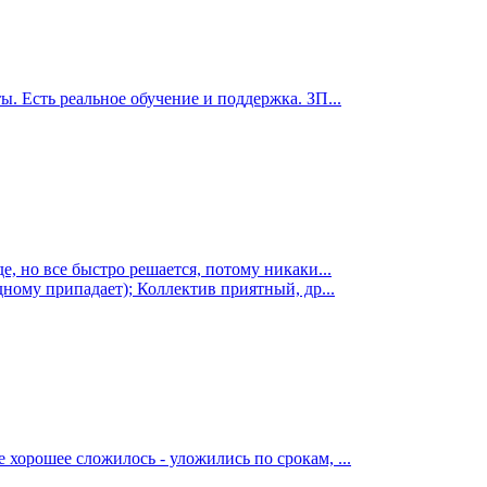
. Есть реальное обучение и поддержка. ЗП...
е, но все быстро решается, потому никаки...
дному припадает); Коллектив приятный, др...
хорошее сложилось - уложились по срокам, ...