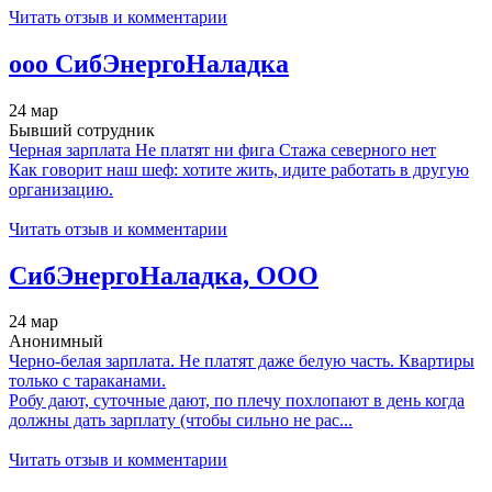
Читать отзыв и комментарии
ооо СибЭнергоНаладка
24 мар
Бывший сотрудник
Черная зарплата Не платят ни фига Стажа северного нет
Как говорит наш шеф: хотите жить, идите работать в другую
организацию.
Читать отзыв и комментарии
СибЭнергоНаладка, ООО
24 мар
Анонимный
Черно-белая зарплата. Не платят даже белую часть. Квартиры
только с тараканами.
Робу дают, суточные дают, по плечу похлопают в день когда
должны дать зарплату (чтобы сильно не рас...
Читать отзыв и комментарии