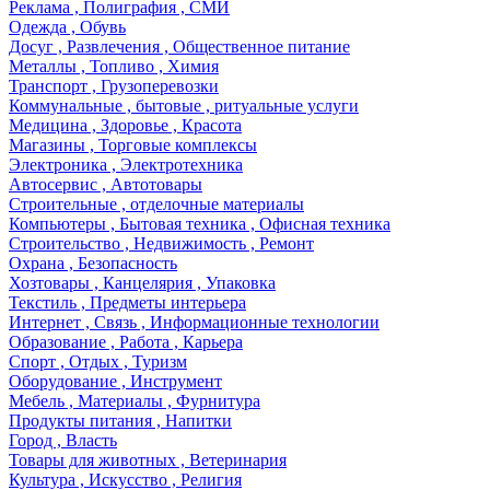
Реклама , Полиграфия , СМИ
Одежда , Обувь
Досуг , Развлечения , Общественное питание
Металлы , Топливо , Химия
Транспорт , Грузоперевозки
Коммунальные , бытовые , ритуальные услуги
Медицина , Здоровье , Красота
Магазины , Торговые комплексы
Электроника , Электротехника
Автосервис , Автотовары
Строительные , отделочные материалы
Компьютеры , Бытовая техника , Офисная техника
Строительство , Недвижимость , Ремонт
Охрана , Безопасность
Хозтовары , Канцелярия , Упаковка
Текстиль , Предметы интерьера
Интернет , Связь , Информационные технологии
Образование , Работа , Карьера
Спорт , Отдых , Туризм
Оборудование , Инструмент
Мебель , Материалы , Фурнитура
Продукты питания , Напитки
Город , Власть
Товары для животных , Ветеринария
Культура , Искусство , Религия