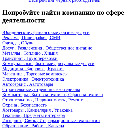
Весь рейтинг черных работодателей
Попробуйте найти компанию по сфере
деятельности
Юридические , финансовые , бизнес-услуги
Реклама , Полиграфия , СМИ
Одежда , Обувь
Досуг , Развлечения , Общественное питание
Металлы , Топливо , Химия
Транспорт , Грузоперевозки
Коммунальные , бытовые , ритуальные услуги
Медицина , Здоровье , Красота
Магазины , Торговые комплексы
Электроника , Электротехника
Автосервис , Автотовары
Строительные , отделочные материалы
Компьютеры , Бытовая техника , Офисная техника
Строительство , Недвижимость , Ремонт
Охрана , Безопасность
Хозтовары , Канцелярия , Упаковка
Текстиль , Предметы интерьера
Интернет , Связь , Информационные технологии
Образование , Работа , Карьера