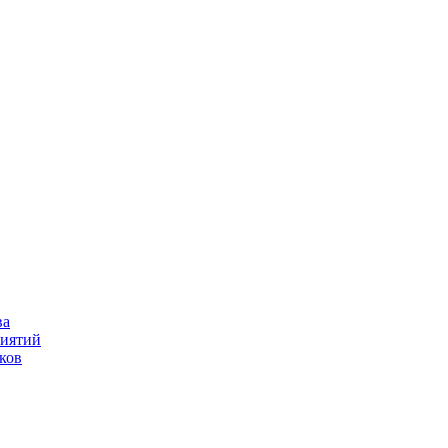
ва
риятий
ков