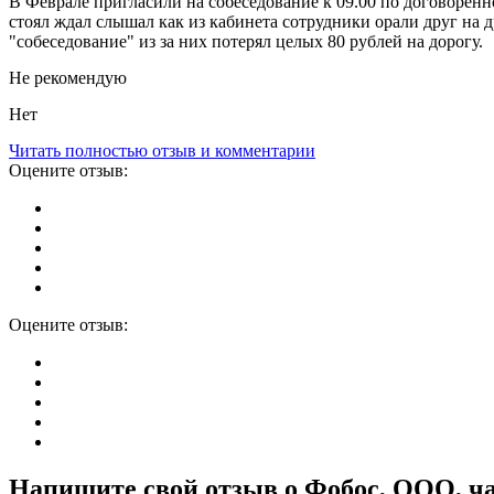
В Феврале пригласили на собеседование к 09.00 по договорённос
стоял ждал слышал как из кабинета сотрудники орали друг на д
"собеседование" из за них потерял целых 80 рублей на дорогу.
Не рекомендую
Нет
Читать полностью отзыв и комментарии
Оцените отзыв:
Оцените отзыв:
Напишите свой отзыв о Фобос, ООО, ча