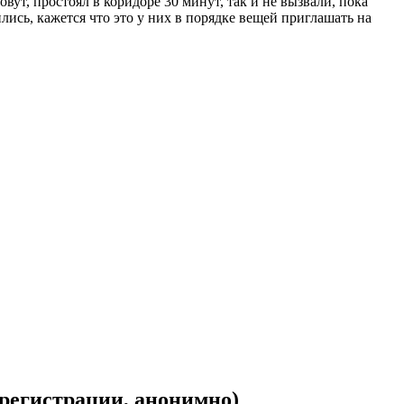
вут, простоял в коридоре 30 минут, так и не вызвали, пока
лись, кажется что это у них в порядке вещей приглашать на
 регистрации, анонимно)