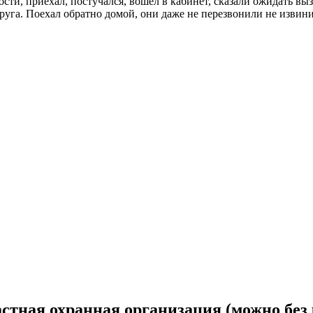
ти, приехал, постучался, вошёл в кабинет, сказали ожидать вызо
руга. Поехал обратно домой, они даже не перезвонили не извини
стная охранная организация (можно без