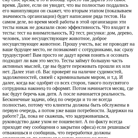
время. Далее, если он увидит, что вы полностью поддались
его манипуляции он скажет, что вторым этапом (показываем
значимость организации) будет написание ряда тестов. На
самом деле, во время моей работы в этой организации эти
тесты никак не доказали свою эффективность. Что входит в
тесты: тест на внимательность, IQ тест, рисунки: дом, дерево,
человек, злое несуществующее животное, доброе
несуществующее животное. Прошу учесть, вас не проводят на
ваше будущее место, не познакомят с сотрудниками, вас сразу
трудоустроят! Вам просто не дадут время понять и осознать
подходит ли вам это место. Тесты займут большую часть
активных мыслей, где вы будете переживать прошли их или
нет. Далее этап сб. Вас проверят на наличие судимостей,
задолженностей, связей с криминальным миром, и т.д. И
далее, когда вас одобрят со всех сторон, такого полусвятого
сотрудника наконец-то оформят. Потом начинается месяц, где
вас будут беречь как дитя. А после начинается реальность.
Бесконечные задачи, обед по очереди и то не всегда
полностью, потому что клиенты должны быть обслужены в
первую очередь, а потом уже ваши потребности. Задержки на
работе? Да, пока не скажешь, что задерживаешься,
руководство даже ухом не пошевелит. А по факту всегда
приходят ему сообщения о закрытии офиса) если решишься/
отважишься и сообщишь, что переработки должны