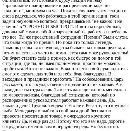
оплачиваться, то готовься к курсу лекции на тему
"правильное планирование и распределение задач по
важности", минимум на час. Пока ты слушаешь эту лекцию и
снова радуешься, что работаешь в этой организации, твои
задачи неумолимо копяться, превращаясь из "не важно и не
срочно" в "СРОЧНО И БЫСТРО!". И вот ты окрылённый,
довольный самим собой и заряженный на работу разгребаешь
это все. Ты же проактивный сотрудник! Премии? Были слухи,
что была когда-то премия. Но пока это только легенда.
Помощь реальная от руководства бывает на столько редкая, а
потом на столько часто вспоминается самим же руководством!
Он будет ставить себя в пример, как быстро он помог в той
ситуации, где ты, не имея полномочий, просто не можешь
пробиться. Но это не важно. Важно то, что твой руководитель
смог это сделать для тебя и за тебя, будь благодарен. В
выходные и праздники поработать? На собеседовании, царь
расскажет, что государственные праздники - выходные. А в
выходные ты отдыхаешь. Там есть даже должность менеджер
по маркетплейсам, благодарный сотрудник, который по
распоряжению руководителя работает каждый день. Да,
каждый день! Трудовой кодекс? Это не в Ресанте, это крупная
рыба. Менеджерам выйти в свой выходной бесплатно
провести презентацию товара у очередного крупного
клиента? Да, и ещё раз да! Потому что это вам надо, дорогие
сотрудники, именно вам в первую очередь. Но бесплатно.