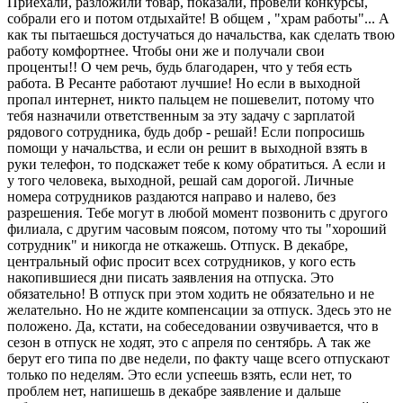
Приехали, разложили товар, показали, провели конкурсы,
собрали его и потом отдыхайте! В общем , "храм работы"... А
как ты пытаешься достучаться до начальства, как сделать твою
работу комфортнее. Чтобы они же и получали свои
проценты!! О чем речь, будь благодарен, что у тебя есть
работа. В Ресанте работают лучшие! Но если в выходной
пропал интернет, никто пальцем не пошевелит, потому что
тебя назначили ответственным за эту задачу с зарплатой
рядового сотрудника, будь добр - решай! Если попросишь
помощи у начальства, и если он решит в выходной взять в
руки телефон, то подскажет тебе к кому обратиться. А если и
у того человека, выходной, решай сам дорогой. Личные
номера сотрудников раздаются направо и налево, без
разрешения. Тебе могут в любой момент позвонить с другого
филиала, с другим часовым поясом, потому что ты "хороший
сотрудник" и никогда не откажешь. Отпуск. В декабре,
центральный офис просит всех сотрудников, у кого есть
накопившиеся дни писать заявления на отпуска. Это
обязательно! В отпуск при этом ходить не обязательно и не
желательно. Но не ждите компенсации за отпуск. Здесь это не
положено. Да, кстати, на собеседовании озвучивается, что в
сезон в отпуск не ходят, это с апреля по сентябрь. А так же
берут его типа по две недели, по факту чаще всего отпускают
только по неделям. Это если успеешь взять, если нет, то
проблем нет, напишешь в декабре заявление и дальше