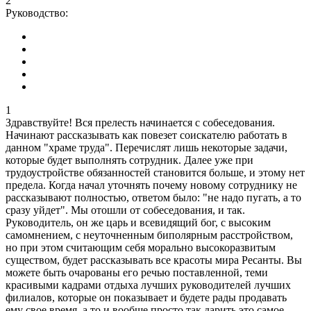
2
Руководство:
1
Здравствуйте! Вся прелесть начинается с собеседования.
Начинают рассказывать как повезет соискателю работать в
данном "храме труда". Перечислят лишь некоторые задачи,
которые будет выполнять сотрудник. Далее уже при
трудоустройстве обязанностей становится больше, и этому нет
предела. Когда начал уточнять почему новому сотруднику не
рассказывают полностью, ответом было: "не надо пугать, а то
сразу уйдет". Мы отошли от собеседования, и так.
Руководитель, он же царь и всевидящий бог, с высоким
самомнением, с неуточненным биполярным расстройством,
но при этом считающим себя морально высокоразвитым
существом, будет рассказывать все красоты мира Ресанты. Вы
можете быть очарованы его речью поставленной, теми
красивыми кадрами отдыха лучших руководителей лучших
филиалов, которые он показывает и будете рады продавать
ему свое время, а то и вообще просто так дарить это самое