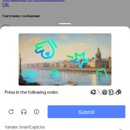
OK
Системное сообщение
×
Закрыть
Подтверждение компании
×
Если вы директор, руководитель или официальный
представитель компании “
”, вы можете привязать компанию к
своему аккаунту, чтобы получать уведомления и
редактировать контакты.
Вы желаете привязать эту компанию к своему аккаунту?
/
Да
Нет
Укажите город, который требуется найти: