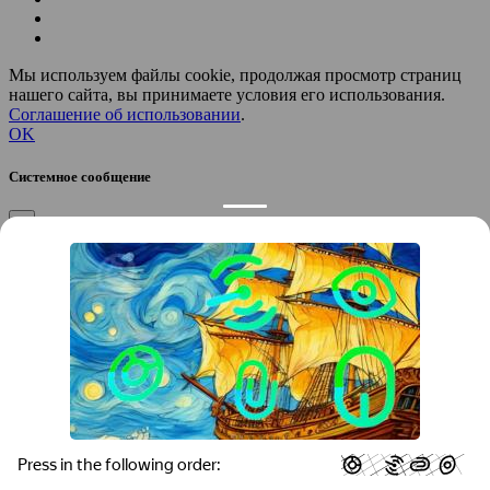
Мы используем файлы cookie, продолжая просмотр страниц
нашего сайта, вы принимаете условия его использования.
Соглашение об использовании
.
OK
Системное сообщение
×
Закрыть
Подтверждение компании
×
Если вы директор, руководитель или официальный
представитель компании “
”, вы можете привязать компанию к
своему аккаунту, чтобы получать уведомления и
редактировать контакты.
Вы желаете привязать эту компанию к своему аккаунту?