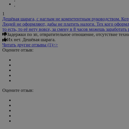
1
Дешёвая шарага, с наглым не компетентным руководством. Которое напрочь игнорирует трудовую этику и тк в принципе. Зарплаты постоянное задерживают или не выплачивают вовсе.
Людей не оформляют, дабы не платить налоги. Тех кого оформл
то есть, то её нету вовсе, за смену в 8 часов можешь заработать
Задержки по зп, отвратительное отношение, отсутствие техни
Их нет. Дешёвая шарага.
Читать другие отзывы (1)>>
Оцените отзыв:
Оцените отзыв: