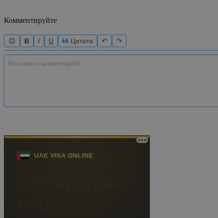
Комментируйте
😊
B
I
U
Цитата
↶
↷