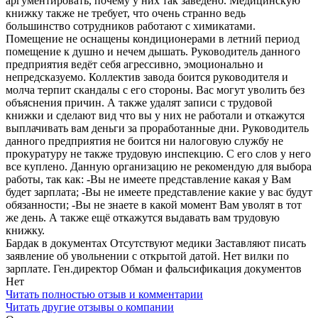
аргументировать, почему у них так заведено. Медицинскую
книжку также не требует, что очень странно ведь
большинство сотрудников работают с химикатами.
Помещение не оснащены кондиционерами в летний период
помещение к душно и нечем дышать. Руководитель данного
предприятия ведёт себя агрессивно, эмоционально и
непредсказуемо. Коллектив завода боится руководителя и
молча терпит скандалы с его стороны. Вас могут уволить без
объяснения причин. А также удалят записи с трудовой
книжки и сделают вид что вы у них не работали и откажутся
выплачивать вам деньги за проработанные дни. Руководитель
данного предприятия не боится ни налоговую службу не
прокуратуру не также трудовую инспекцию. С его слов у него
все куплено. Данную организацию не рекомендую для выбора
работы, так как: -Вы не имеете представление какая у Вам
будет зарплата; -Вы не имеете представление какие у вас будут
обязанности; -Вы не знаете в какой момент Вам уволят в тот
же день. А также ещё откажутся выдавать вам трудовую
книжку.
Бардак в документах Отсутствуют медики Заставляют писать
заявление об увольнении с открытой датой. Нет вилки по
зарплате. Ген.директор Обман и фальсификация документов
Нет
Читать полностью отзыв и комментарии
Читать другие отзывы о компании