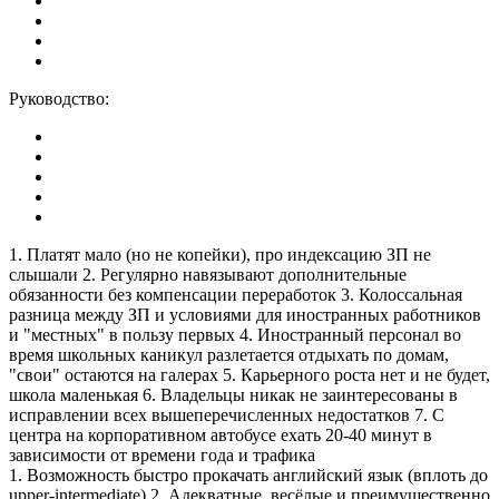
Руководство:
1. Платят мало (но не копейки), про индексацию ЗП не
слышали 2. Регулярно навязывают дополнительные
обязанности без компенсации переработок 3. Колоссальная
разница между ЗП и условиями для иностранных работников
и "местных" в пользу первых 4. Иностранный персонал во
время школьных каникул разлетается отдыхать по домам,
"свои" остаются на галерах 5. Карьерного роста нет и не будет,
школа маленькая 6. Владельцы никак не заинтересованы в
исправлении всех вышеперечисленных недостатков 7. С
центра на корпоративном автобусе ехать 20-40 минут в
зависимости от времени года и трафика
1. Возможность быстро прокачать английский язык (вплоть до
upper-intermediate) 2. Адекватные, весёлые и преимущественно