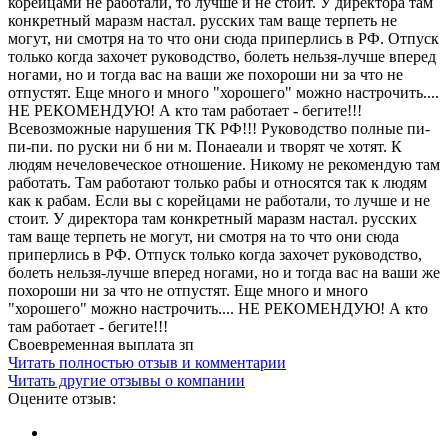
корейцами не работали, то лучше и не стоит. У директора там
конкретный маразм настал. русских там ваще терпеть не
могут, ни смотря на то что они сюда приперлись в РФ. Отпуск
только когда захочет руководство, болеть нельзя-лучше вперед
ногами, но и тогда вас на ваши же похороши ни за что не
отпустят. Еще много и много "хорошего" можно настрочить....
НЕ РЕКОМЕНДУЮ! А кто там работает - бегите!!!
Всевозможные нарушения ТК РФ!!! Руководство полные пи-
пи-пи. по руски ни б ни м. Понаеали и творят че хотят. К
людям нечеловеческое отношение. Никому не рекомендую там
работать. Там работают только рабы и относятся так к людям
как к рабам. Если вы с корейцами не работали, то лучше и не
стоит. У директора там конкретный маразм настал. русских
там ваще терпеть не могут, ни смотря на то что они сюда
приперлись в РФ. Отпуск только когда захочет руководство,
болеть нельзя-лучше вперед ногами, но и тогда вас на ваши же
похороши ни за что не отпустят. Еще много и много
"хорошего" можно настрочить.... НЕ РЕКОМЕНДУЮ! А кто
там работает - бегите!!!
Своевременная выплата зп
Читать полностью отзыв и комментарии
Читать другие отзывы о компании
Оцените отзыв: