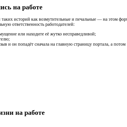
ись на работе
и таких историй как возмутительные и печальные — на этом фор
ьную ответственность работодателей:
змущение или находите её жутко несправедливой;
телю;
ыв и он попадёт сначала на главную страницу портала, а потом в
изни на работе