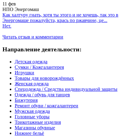
11 фев
НПО Энергомаш
Как халтуру гнать, хотя ты этого и не хочешь, так это в
Энергомаше пожалуйста, крась по ржавчине, це...
Нет.
Читать отзыв и комментарии
Направление деятельности:
Детская одежда
Сумки / Кожгалантерея
Игрушки
Товары для новорождённых
Женская одежда
Спецодежда / Средства индивидуальной защиты
Одежда / обувь для танцев
Бижутерия
Ремонт обуви / кожгалантереи
Мужская одежда
Головные уборы
Трикотажные изделия
Магазины обувные
Нижнее бельё