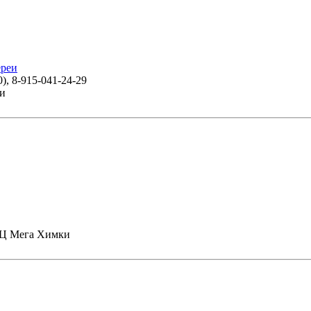
ереи
0), 8-915-041-24-29
ки
СТЦ Мега Химки