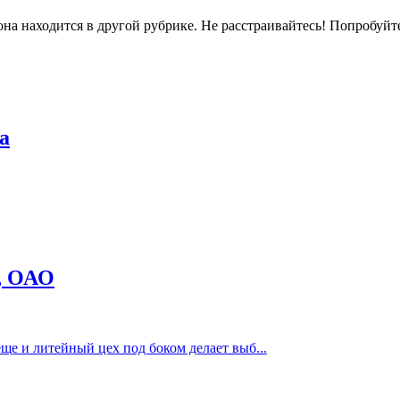
на находится в другой рубрике. Не расстраивайтесь! Попробуйт
а
, ОАО
еще и литейный цех под боком делает выб...