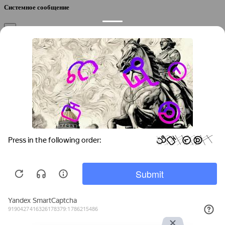
Системное сообщение
×
Закрыть
Подтверждение компании
×
Если вы директор, руководитель или официальный
представитель компании “
”, вы можете привязать компанию к
своему аккаунту, чтобы получать уведомления и
редактировать контакты.
Вы желаете привязать эту компанию к своему аккаунту?
/
Да
Нет
Укажите город, который требуется найти:
Начните вводить название города, а мы подскажем