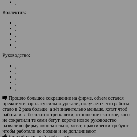
Коллектив:
Руководство:
Прошло большое сокращение на фирме, объем остался
прежним и зарплату сильно урезали, получаетсч что работы
стало в 2 раза больше, а з/п значительно меньше, хотят чтоб
работали за бесплатно три калеки, отношение скотское, кого
не сократили те сами бегут, короче новое руководство
развалило фирму окончательно, хотят, практически требуют
чтобы работали до поздна и не доплачивают
Чистый офис, чай, кофе - все.