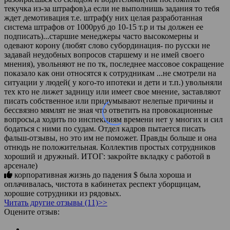
текучка из-за штрафов),а если не выполнишь задания то тебя
ждет демотивация т.е. штраф(у них целая разработанная
система штрафов от 1000руб до 10-15 т.р и ты должен ее
подписать)...старшие менеджеры часто высокомерны и
одевают корону (любят слово субординация- по русски не
задавай неудобных вопросов старшему и не имей своего
мнения), увольняют не по тк, последнее массовое сокращение
показало как они относятся к сотрудникам ...не смотрели на
ситуации у людей( у кого-то ипотеки и дети и т.п.) увольняли
тех кто не лижет задницу или имеет свое мнение, заставляют
писать собственное или придумывают нелепые причины и
бессвязно мямлят не зная что ответить на провокационные
вопросы,а ходить по инспекциям времени нет у многих и сил
бодаться с ними по судам. Отдел кадров пытается писать
фальш-отзывы, но это им не поможет. Правды больше и она
отнюдь не положительная. Коллектив простых сотрудников
хороший и дружный. ИТОГ: закройте вкладку с работой в
арсенале)
корпоративная жизнь до падения $ была хороша и
оплачивалась, чистота в кабинетах респект уборщицам,
хорошие сотрудники из рядовых.
Читать другие отзывы (11)>>
Оцените отзыв: