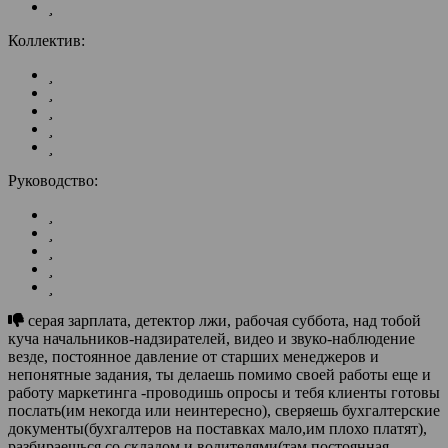
Коллектив:
Руководство:
серая зарплата, детектор лжи, рабочая суббота, над тобой
куча начальников-надзирателей, видео и звуко-наблюдение
везде, постоянное давление от старших менеджеров и
непонятные задания, ты делаешь помимо своей работы еще и
работу маркетинга -проводишь опросы и тебя клиенты готовы
послать(им некогда или неинтересно), сверяешь бухгалтерские
документы(бухгалтеров на поставках мало,им плохо платят),
разбираешься со складом и водителями(там постоянная