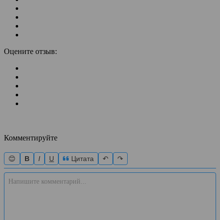
Оцените отзыв:
Комментируйте
😊
B
I
U
Цитата
↶
↷