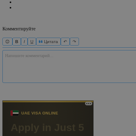
Комментируйте
😊
B
I
U
Цитата
↶
↷