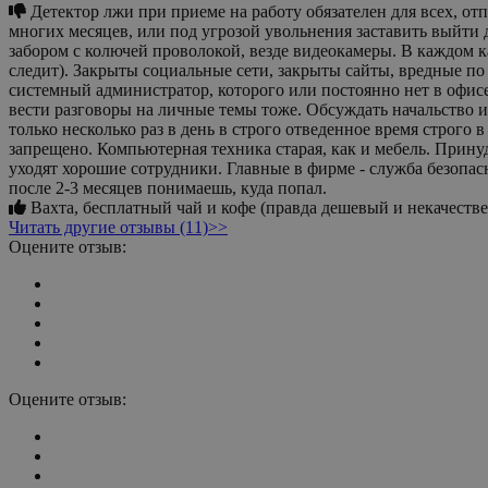
Детектор лжи при приеме на работу обязателен для всех, отпечатки пальцев сдаем. Зарплата в конвертах, фактически 1 раз в месяц. Сотрудника могут официально не оформлять в течение
многих месяцев, или под угрозой увольнения заставить выйти 
забором с колючей проволокой, везде видеокамеры. В каждом к
следит). Закрыты социальные сети, закрыты сайты, вредные п
системный администратор, которого или постоянно нет в офисе,
вести разговоры на личные темы тоже. Обсуждать начальство и
только несколько раз в день в строго отведенное время строго 
запрещено. Компьютерная техника старая, как и мебель. Принуд
уходят хорошие сотрудники. Главные в фирме - служба безопасн
после 2-3 месяцев понимаешь, куда попал.
Вахта, бесплатный чай и кофе (правда дешевый и некачеств
Читать другие отзывы (11)>>
Оцените отзыв:
Оцените отзыв: