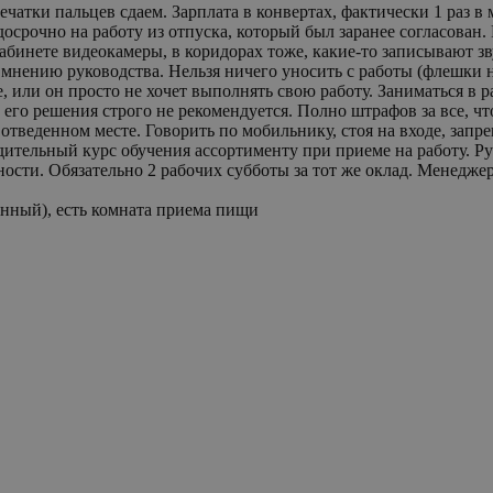
досрочно на работу из отпуска, который был заранее согласован
абинете видеокамеры, в коридорах тоже, какие-то записывают зв
о мнению руководства. Нельзя ничего уносить с работы (флешки
 или он просто не хочет выполнять свою работу. Заниматься в р
 его решения строго не рекомендуется. Полно штрафов за все, ч
в отведенном месте. Говорить по мобильнику, стоя на входе, запр
ительный курс обучения ассортименту при приеме на работу. Рук
ости. Обязательно 2 рабочих субботы за тот же оклад. Менеджер
енный), есть комната приема пищи