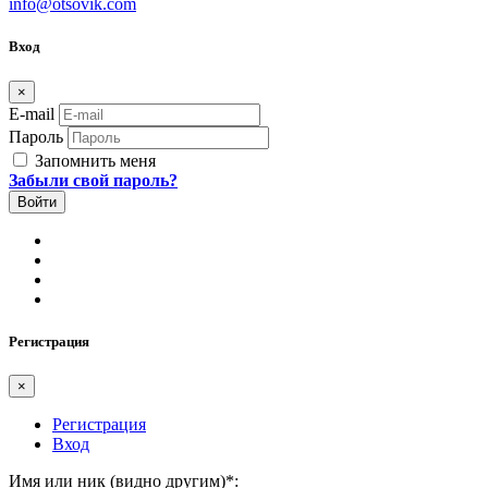
info@otsovik.com
Вход
×
E-mail
Пароль
Запомнить меня
Забыли свой пароль?
Регистрация
×
Регистрация
Вход
Имя или ник (видно другим)
*
: