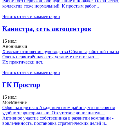
Работа без нервяков, оборудование в порядке. По зп четко,
коллектив тоже нормальный. К простым работ...
Читать отзыв и комментарии
Канистра, сеть автоцентров
15 июл
Анонимный
Хамское отношение руководства Обман заработной платы
Очень нервотрёпная сеть, устанете не столько ...
Их практически нет.
Читать отзыв и комментарии
ГК Простор
15 июл
МоеМнение
Офис находится в Академическом районе, что не совсем
удобно территориально. Отсутствие дополнитель...
Активное участие собственника в развитии компании -
вовлеченность, постановка стратегических целей и...