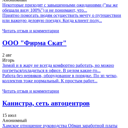
Некоторые приходят с завышенными ожиданиями ("вы же
обещали визу 100%") и не понимают, что...
Приятно помогать людям осуществить мечту о путешествии
или важную деловую поездку. Когда клиент полу...
Читать отзыв и комментарии
ООО "Фирма Скат"
2 авг
Игорь
Зимой и в жару не всегда комфортно работать, но можно
погреться/охладиться в офисе. В целом какие-то...
Работа без нервяков, оборудование в порядке. По зп четко,
коллектив тоже нормальный. К простым работ...
Читать отзыв и комментарии
Канистра, сеть автоцентров
15 июл
Анонимный
Хамское отношение руководства Обман заработной платы