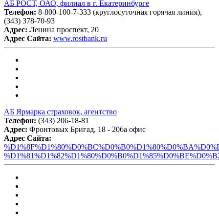
АБ РОСТ, ОАО, филиал в г. Екатеринбурге
Телефон:
8-800-100-7-333 (круглосуточная горячая линия),
(343) 378-70-93
Адрес:
Ленина проспект, 20
Адрес Сайта:
www.rostbank.ru
АБ Ярмарка страховок, агентство
Телефон:
(343) 206-18-81
Адрес:
Фронтовых Бригад, 18 - 206а офис
Адрес Сайта:
%D1%8F%D1%80%D0%BC%D0%B0%D1%80%D0%BA%D0%B
%D1%81%D1%82%D1%80%D0%B0%D1%85%D0%BE%D0%B