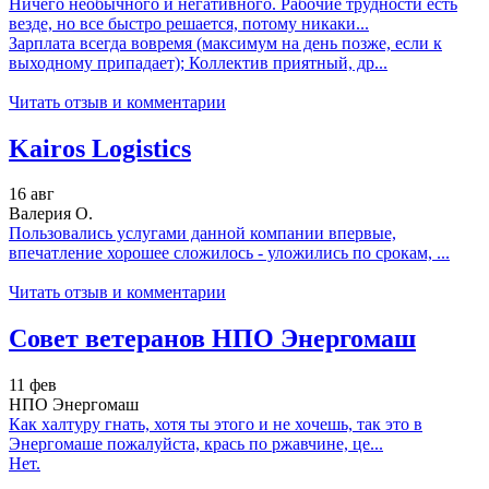
Ничего необычного и негативного. Рабочие трудности есть
везде, но все быстро решается, потому никаки...
Зарплата всегда вовремя (максимум на день позже, если к
выходному припадает); Коллектив приятный, др...
Читать отзыв и комментарии
Kairos Logistics
16 авг
Валерия О.
Пользовались услугами данной компании впервые,
впечатление хорошее сложилось - уложились по срокам, ...
Читать отзыв и комментарии
Совет ветеранов НПО Энергомаш
11 фев
НПО Энергомаш
Как халтуру гнать, хотя ты этого и не хочешь, так это в
Энергомаше пожалуйста, крась по ржавчине, це...
Нет.