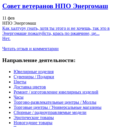
Совет ветеранов НПО Энергомаш
11 фев
НПО Энергомаш
Как халтуру гнать, хотя ты этого и не хочешь, так это в
Энергомаше пожалуйста, крась по ржавчине, це...
Нет.
Читать отзыв и комментарии
Направление деятельности:
Ювелирные изделия
Сувениры / Подарки
Цветы
Доставка цветов
Ремонт / изготовление ювелирных изделий
Часы
Торгово-развлекательные центры / Моллы
Торговые центры / Универсальные магазины
Сборные / радиоуправляемые модели
Эротические товары
Новогодние товары