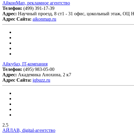
АйконМап, рекламное агентство
Телефон:
(499) 391-17-39
Адрес:
Научный проезд, 8 ст1 - 31 офис, цокольный этаж, ОЦ 
Адрес Сайта:
aikonmap.ru
Айкубаз, IT-компания
Телефон:
(495) 983-05-00
Адрес:
Академика Анохина, 2 к7
Адрес Сайта:
iqbuzz.ru
2.5
АЙЛАВ, digital-агентство