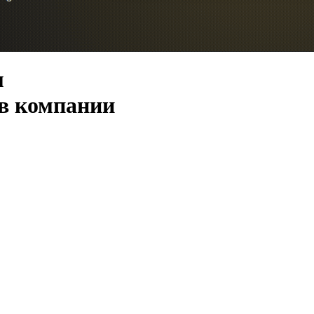
м
 в компании