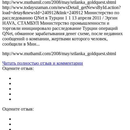
http://www.muthamil.com/2008/may/srilanka_goldquest.shtml
http://www.todayszaman.com/newsDetail_getNewsById.action?
load=detay&newsId=240912&link=240912 Министерство по
расследованию QNet в Турции 1 1 13 апреля 2011 / Эргин
HAVA, СТАМБУЛ Министерство промышленности и
торговли инициировало расследование Турции операций
QNet, обманное зарабатывания денег схеме, после недавних
сообщений о компании, жертвами которого человек,
сообщили в Мин...
http://www.muthamil.com/2008/may/srilanka_goldquest.shtml
Читать полностью отзыв и комментарии
Оцените отзыв:
Оцените отзыв: