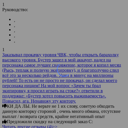
1
Руководство:
1
Заказывал прокачку уровня ЧВК, чтобы открыть барахолку
высокого уровня. Бустер зашел в мой аккаунт, надел на
персонажа самое лучшее снаряжение, которое я копил месяц
(Рысь, теплак и полную экипировку), и благополучно слил
всё это за несколько рейдов. Ушел в минус на миллионы
рублей! То есть он не просто не прокачал, он сделал моего
персонажа нищим! На мой вопрос «Зачем ты брал
экипировку, я просил играть на стоке?» ответили в
поддержке: «Бустер хотел повысить выживаемость».
Повысил, ага. Ненавижу эту контору.
КИ ДА ЛЫ. Не верьте не 1 их слову, советую обходить
данную конторку стороной , очень много обмана, отсутсвие
выплат / возврата средств, крайне негативный опыт
Предложили скидку на следующий заказ С:
Читать другие отзывы (4)>>