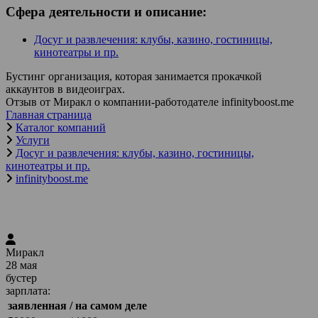
Сфера деятельности и описание:
Досуг и развлечения: клубы, казино, гостиницы,
кинотеатры и пр.
Бустинг организация, которая занимается прокачкой
аккаунтов в видеоиграх.
Отзыв от Миракл о компании-работодателе infinityboost.me
Главная страница
Каталог компаний
Услуги
Досуг и развлечения: клубы, казино, гостиницы,
кинотеатры и пр.
infinityboost.me
Миракл
28 мая
бустер
зарплата:
заявленная
/ на самом деле