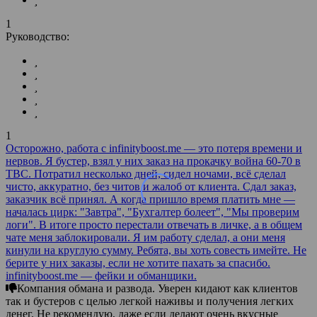
1
Руководство:
1
Осторожно, работа с infinityboost.me — это потеря времени и
нервов. Я бустер, взял у них заказ на прокачку война 60-70 в
TBC. Потратил несколько дней, сидел ночами, всё сделал
чисто, аккуратно, без читов и жалоб от клиента. Сдал заказ,
заказчик всё принял. А когда пришло время платить мне —
началась цирк: "Завтра", "Бухгалтер болеет", "Мы проверим
логи". В итоге просто перестали отвечать в личке, а в общем
чате меня заблокировали. Я им работу сделал, а они меня
кинули на круглую сумму. Ребята, вы хоть совесть имейте. Не
берите у них заказы, если не хотите пахать за спасибо.
infinityboost.me — фейки и обманщики.
Компания обмана и развода. Уверен кидают как клиентов
так и бустеров с целью легкой наживы и получения легких
денег. Не рекомендую, даже если делают очень вкусные