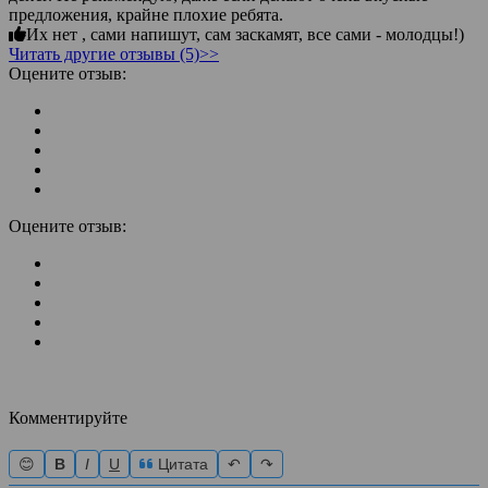
предложения, крайне плохие ребята.
Их нет , сами напишут, сам заскамят, все сами - молодцы!)
Читать другие отзывы (5)>>
Оцените отзыв:
Оцените отзыв:
Комментируйте
😊
B
I
U
Цитата
↶
↷