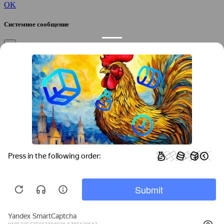
OK
Системное сообщение
×
Закрыть
Подтверждение компании
×
Если вы директор, руководитель или официальный
представитель компании “
”, вы можете привязать компанию к
своему аккаунту, чтобы получать уведомления и
редактировать контакты.
Вы желаете привязать эту компанию к своему аккаунту?
/
Да
Нет
Укажите город, который требуется найти: