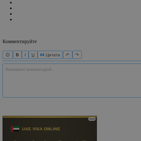
Комментируйте
😊
B
I
U
Цитата
↶
↷