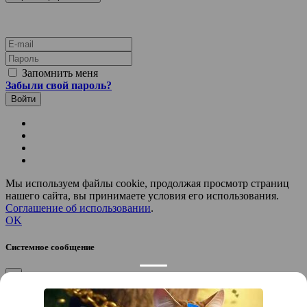
E-mail
Пароль
Запомнить меня
Забыли свой пароль?
Мы используем файлы cookie, продолжая просмотр страниц
нашего сайта, вы принимаете условия его использования.
Соглашение об использовании
.
OK
Системное сообщение
×
Закрыть