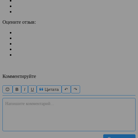
Оцените отзыв:
Комментируйте
😊
B
I
U
Цитата
↶
↷