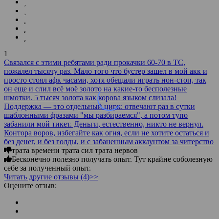
1
Связался с этими ребятами ради прокачки 60-70 в TC,
пожалел тысячу раз. Мало того что бустер зашел в мой акк и
просто стоял афк часами, хотя обещали играть нон-стоп, так
он еще и слил всё моё золото на какие-то бесполезные
шмотки. 5 тысяч золота как корова языком слизала!
Поддержка — это отдельный цирк: отвечают раз в сутки
шаблонными фразами "мы разбираемся", а потом тупо
забанили мой тикет. Деньги, естественно, никто не вернул.
Контора воров, избегайте как огня, если не хотите остаться и
без денег, и без голды, и с забаненным аккаунтом за читерство
трата времени трата сил трата нервов
Бесконечно полезно получать опыт. Тут крайне соболезную
себе за полученный опыт.
Читать другие отзывы (4)>>
Оцените отзыв: